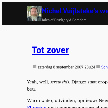
Ga
Michel Vuijlsteke's w
naar
de
Tales of Drudgery & Boredom.
inhoud
Tot zover
zaterdag 8 september 2007 23u24
Son
Yeah, well,
screw this
. Django staat erop
beu.
Warm water, uitvinden, opnieuw? Neen 
Ellington
niet voor gewone stervelin