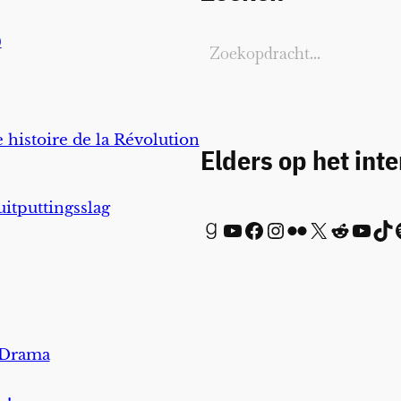
)
 histoire de la Révolution
Elders op het int
uitputtingsslag
Goodreads
YouTube
Facebook
Instagram
Flickr
X
Reddit
YouTube
TikTok
Spot
 Drama