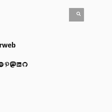
erweb
ify
Pinterest
Mastodon
LinkedIn
GitHub