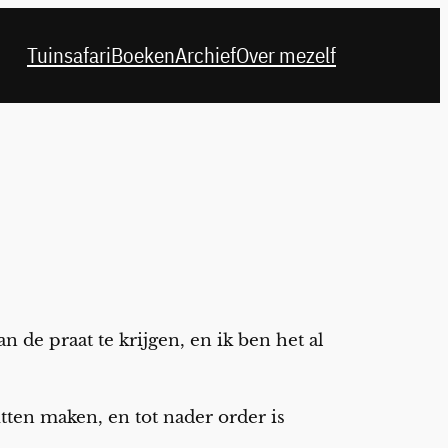
Tuinsafari
Boeken
Archief
Over mezelf
n de praat te krijgen, en ik ben het al
ten maken, en tot nader order is