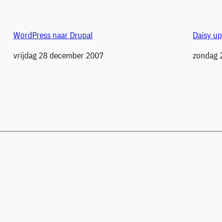
WordPress naar Drupal
Daisy u
Datum
vrijdag 28 december 2007
Datum
zondag 