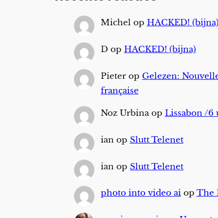
Michel
op
HACKED! (bijna
D
op
HACKED! (bijna)
Pieter
op
Gelezen: Nouvelle
française
Noz Urbina
op
Lissabon /6 
ian
op
Slutt Telenet
ian
op
Slutt Telenet
photo into video ai
op
The