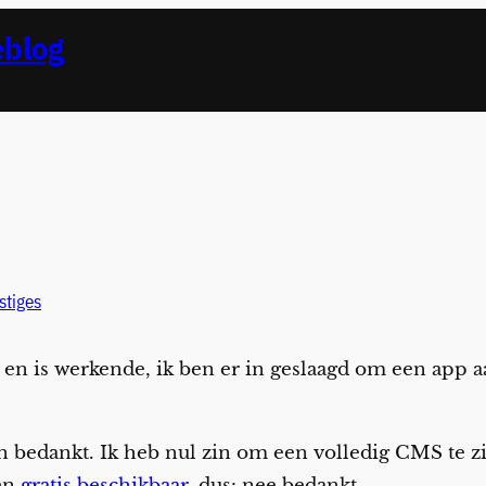
eblog
stiges
 en is werkende, ik ben er in geslaagd om een app aa
bedankt. Ik heb nul zin om een volledig CMS te zit
gen
gratis beschikbaar
, dus: nee bedankt.