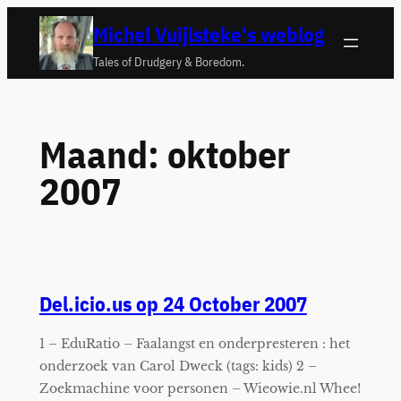
Ga
Michel Vuijlsteke's weblog
naar
Tales of Drudgery & Boredom.
de
inhoud
Maand:
oktober
2007
Del.icio.us op 24 October 2007
1 – EduRatio – Faalangst en onderpresteren : het
onderzoek van Carol Dweck (tags: kids) 2 –
Zoekmachine voor personen – Wieowie.nl Whee!