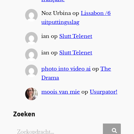
Noz Urbina
op
Lissabon /6
uitputtingsslag
ian
op
Slutt Telenet
ian
op
Slutt Telenet
photo into video ai
op
The
Drama
moois van mie
op
Usurpator!
Zoeken