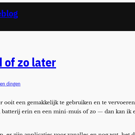
eblog
of zo later
en dingen
s er ooit een gemakkelijk te gebruiken en te vervoere
 batterij erin en een mini-muis of zo — dan kan ik e
op, er zijn applicaties voor vanalles en nog wat, he