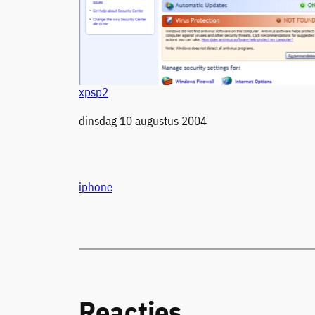
xpsp2
Datum
dinsdag 10 augustus 2004
iphone
Reacties