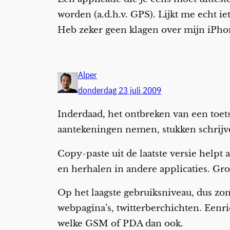
worden (a.d.h.v. GPS). Lijkt me echt ie
Heb zeker geen klagen over mijn iPhon
Alper
donderdag 23 juli 2009
Inderdaad, het ontbreken van een toet
aantekeningen nemen, stukken schrijve
Copy-paste uit de laatste versie helpt
en herhalen in andere applicaties. Gro
Op het laagste gebruiksniveau, dus zo
webpagina’s, twitterberchichten. Eenric
welke GSM of PDA dan ook.