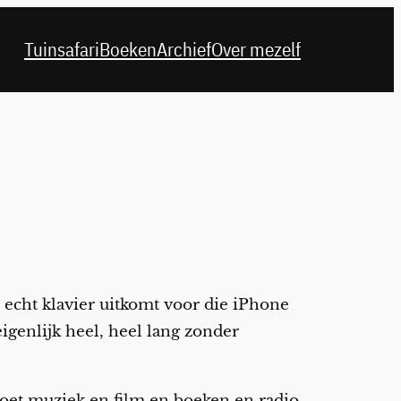
Tuinsafari
Boeken
Archief
Over mezelf
n echt klavier uitkomt voor die iPhone
igenlijk heel, heel lang zonder
t doet muziek en film en boeken en radio