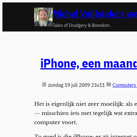
Ga
Michel Vuijlsteke's w
naar
de
Tales of Drudgery & Boredom.
inhoud
iPhone, een maand 
zondag 19 juli 2009 23u11
Computers 
Het is eigenlijk niet zeer moeilijk: al
— misschien iets met tegelijk wat extra
computer voort.
Zo goed is die iPhone: er zit internet 