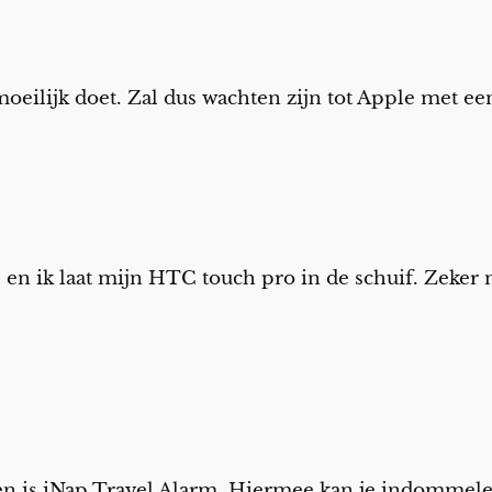
oeilijk doet. Zal dus wachten zijn tot Apple met e
en ik laat mijn HTC touch pro in de schuif. Zeker
ten is iNap Travel Alarm. Hiermee kan je indommele