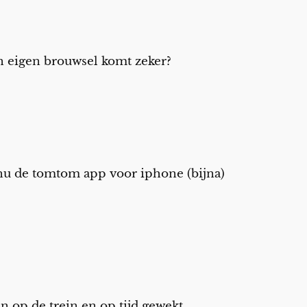
en eigen brouwsel komt zeker?
 nu de tomtom app voor iphone (bijna)
n op de trein en op tijd gewekt