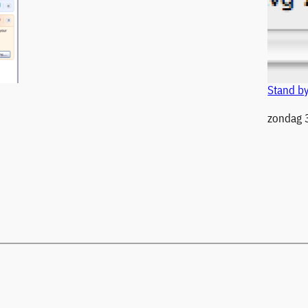
Stand b
Datum
zondag 