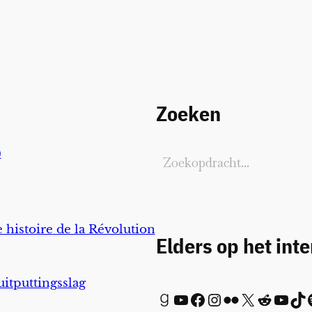
Zoeken
)
 histoire de la Révolution
Elders op het int
uitputtingsslag
Goodreads
YouTube
Facebook
Instagram
Flickr
X
Reddit
YouTube
TikTok
Spot