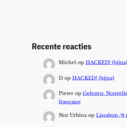
Recente reacties
Michel
op
HACKED! (bijna
D
op
HACKED! (bijna)
Pieter
op
Gelezen: Nouvelle
française
Noz Urbina
op
Lissabon /6 