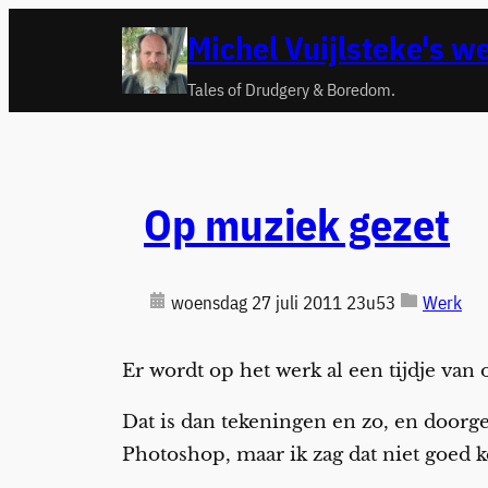
Ga
Michel Vuijlsteke's w
naar
de
Tales of Drudgery & Boredom.
inhoud
Op muziek gezet
woensdag 27 juli 2011 23u53
Werk
Er wordt op het werk al een tijdje van
Dat is dan tekeningen en zo, en doorg
Photoshop, maar ik zag dat niet goed