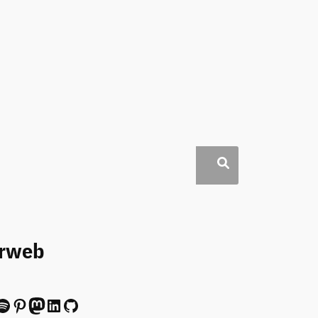
erweb
ify
Pinterest
Mastodon
LinkedIn
GitHub