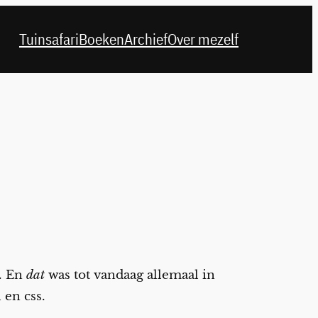
Tuinsafari
Boeken
Archief
Over mezelf
t. En
dat
was tot vandaag allemaal in
en css.