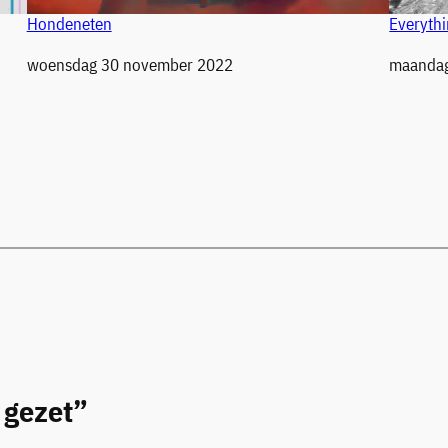
Hondeneten
Everythi
Datum
woensdag 30 november 2022
Datum
maandag
 gezet”