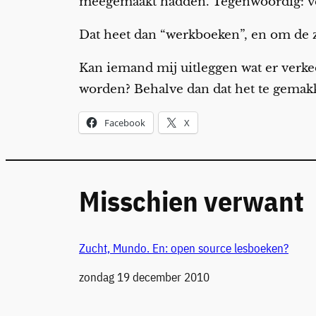
meegemaakt hadden. Tegenwoordig: v
Dat heet dan “werkboeken”, en om de z
Kan iemand mij uitleggen wat er verke
worden? Behalve dan dat het te gemak
Facebook
X
Misschien verwant
Zucht, Mundo. En: open source lesboeken?
Datum
zondag 19 december 2010