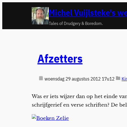
Ga
Michel Vuijlsteke's w
naar
de
Tales of Drudgery & Boredom.
inhoud
Afzetters
woensdag 29 augustus 2012 17u12
Ki
Was er iets wijzer dan op het einde v
schrijfgerief en verse schriften? De be