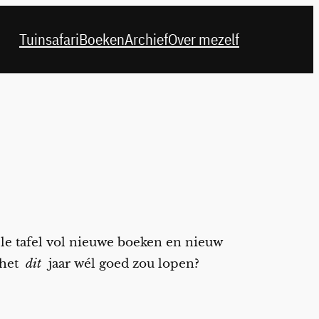
Tuinsafari
Boeken
Archief
Over mezelf
ele tafel vol nieuwe boeken en nieuw
 het
dit
jaar wél goed zou lopen?