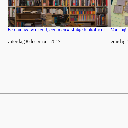
Een nieuw weekend, een nieuw stukje bibliotheek
Voorbij!
Datum
zaterdag 8 december 2012
Datum
zondag 