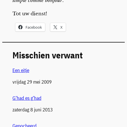
simple comme bonjour
.
Tot uw dienst!
Facebook
X
Misschien verwant
Een eitje
Datum
vrijdag 29 mei 2009
G’had es g’had
Datum
zaterdag 8 juni 2013
Gepocheerd