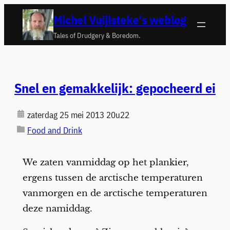
Ga
Michel Vuijlsteke's weblog
naar
Tales of Drudgery & Boredom.
de
inhoud
Snel en gemakkelijk: gepocheerd ei
zaterdag 25 mei 2013 20u22
Food and Drink
We zaten vanmiddag op het plankier,
ergens tussen de arctische temperaturen
vanmorgen en de arctische temperaturen
deze namiddag.