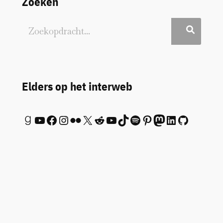
Zoeken
Elders op het interweb
Goodreads
YouTube
Facebook
Instagram
Flickr
X
Reddit
YouTube
TikTok
Spotify
Pinterest
Mastodon
LinkedIn
GitHub