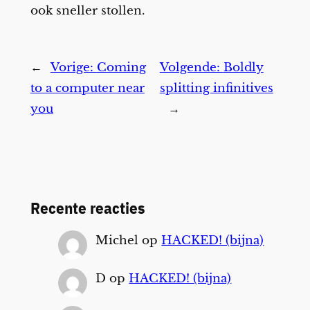
ook sneller stollen.
←
Vorige:
Coming
Volgende:
Boldly
to a computer near
splitting infinitives
you
→
Recente reacties
Michel
op
HACKED! (bijna)
D
op
HACKED! (bijna)