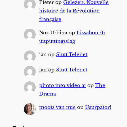
Pieter
op
Gelezen: Nouvelle
histoire de la Révolution
française
Noz Urbina
op
Lissabon /6
uitputtingsslag
ian
op
Slutt Telenet
ian
op
Slutt Telenet
photo into video ai
op
The
Drama
moois van mie
op
Usurpator!