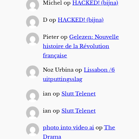
Michel
op
HACKED! (bijna)
D
op
HACKED! (bijna)
Pieter
op
Gelezen: Nouvelle
histoire de la Révolution
française
Noz Urbina
op
Lissabon /6
uitputtingsslag
ian
op
Slutt Telenet
ian
op
Slutt Telenet
photo into video ai
op
The
Drama