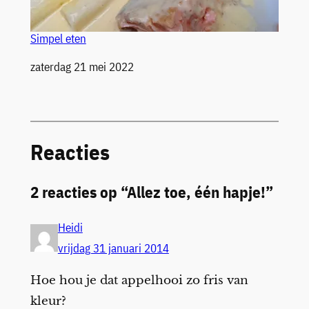
Simpel eten
Datum
zaterdag 21 mei 2022
Reacties
2 reacties op “Allez toe, één hapje!”
Heidi
vrijdag 31 januari 2014
Hoe hou je dat appelhooi zo fris van
kleur?