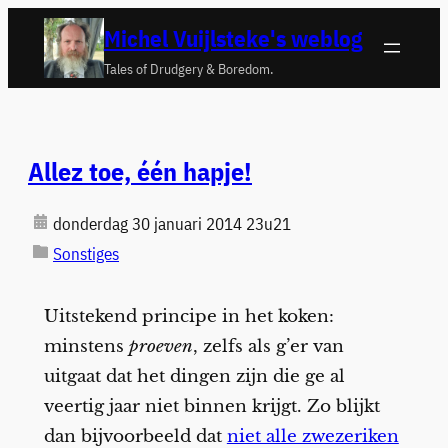
Ga
Michel Vuijlsteke's weblog
naar
Tales of Drudgery & Boredom.
de
inhoud
Allez toe, één hapje!
donderdag 30 januari 2014 23u21
Sonstiges
Uitstekend principe in het koken:
minstens
proeven
, zelfs als g’er van
uitgaat dat het dingen zijn die ge al
veertig jaar niet binnen krijgt. Zo blijkt
dan bijvoorbeeld dat
niet alle zwezeriken