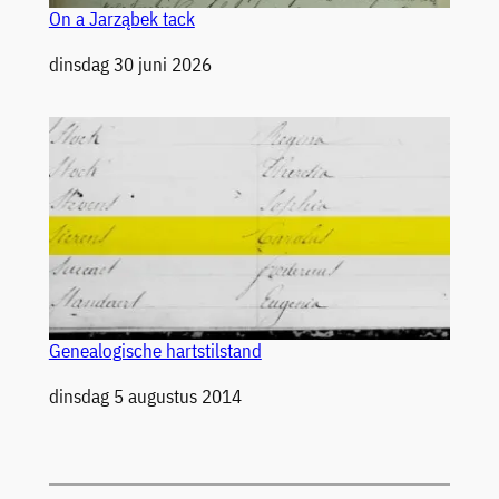
On a Jarząbek tack
Datum
dinsdag 30 juni 2026
Genealogische hartstilstand
Datum
dinsdag 5 augustus 2014