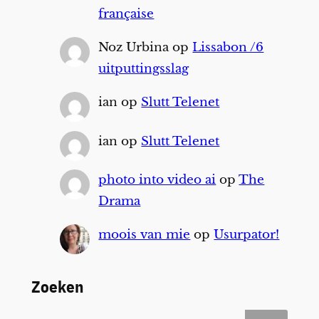
française
Noz Urbina
op
Lissabon /6
uitputtingsslag
ian
op
Slutt Telenet
ian
op
Slutt Telenet
photo into video ai
op
The
Drama
moois van mie
op
Usurpator!
Zoeken