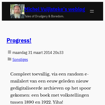
Ga
Michel Vuijlsteke's weblog
naar
Tales of Drudgery & Boredom.
de
inhoud
Progress!
maandag 31 maart 2014 20u33
Sonstiges
Compleet toevallig, via een random e-
mailalert van een eeuw geleden nieuw
gedigitaliseerde archieven op het spoor
gekomen: een boek met volkstellingen
tussen 1890 en 1922. Yiha!