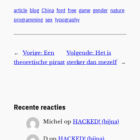
article
blog
China
font
free
game
gender
nature
programming
sex
typography
←
Vorige:
Een
Volgende:
Het is
theoretische piraat
sterker dan mezelf
→
Recente reacties
Michel
op
HACKED! (bijna)
D
op
HACKED! (bijna)