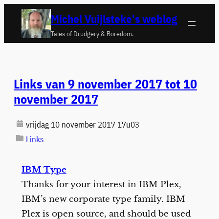
Ga
Michel Vuijlsteke's weblog
naar
Tales of Drudgery & Boredom.
de
inhoud
Links van 9 november 2017 tot 10
november 2017
vrijdag 10 november 2017 17u03
Links
IBM Type
Thanks for your interest in IBM Plex,
IBM’s new corporate type family. IBM
Plex is open source, and should be used