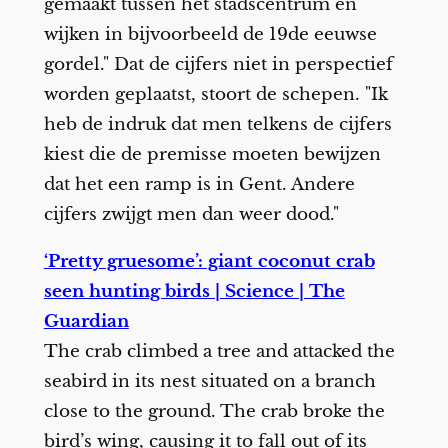
gemaakt tussen het stadscentrum en
wijken in bijvoorbeeld de 19de eeuwse
gordel." Dat de cijfers niet in perspectief
worden geplaatst, stoort de schepen. "Ik
heb de indruk dat men telkens de cijfers
kiest die de premisse moeten bewijzen
dat het een ramp is in Gent. Andere
cijfers zwijgt men dan weer dood."
‘Pretty gruesome’: giant coconut crab
seen hunting birds | Science | The
Guardian
The crab climbed a tree and attacked the
seabird in its nest situated on a branch
close to the ground. The crab broke the
bird’s wing, causing it to fall out of its