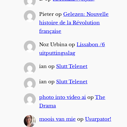
Pieter
op
Gelezen: Nouvelle
histoire de la Révolution
française
Noz Urbina
op
Lissabon /6
uitputtingsslag
ian
op
Slutt Telenet
ian
op
Slutt Telenet
photo into video ai
op
The
Drama
moois van mie
op
Usurpator!