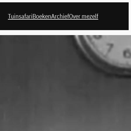
Tuinsafari
Boeken
Archief
Over mezelf