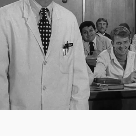
em van Brilsmurf was in de VS.
te zijn.