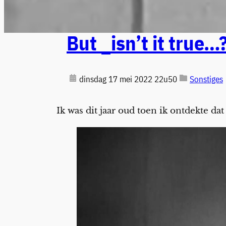
But _isn’t it true…
dinsdag 17 mei 2022 22u50
Sonstiges
Ik was dit jaar oud toen ik ontdekte dat