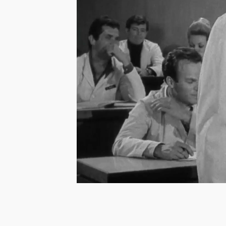
…
Danny Goldman
is, en dat hij de st
Dat is perfecter dan het recht heeft om 