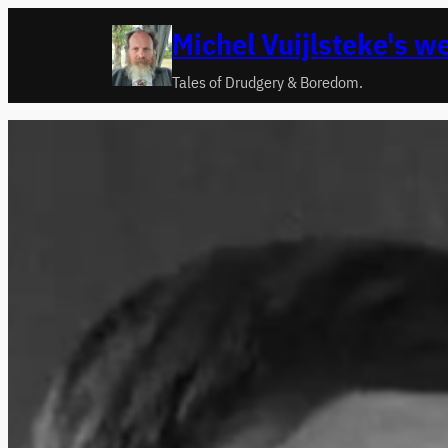
Ga
Michel Vuijlsteke's w
naar
de
Tales of Drudgery & Boredom.
inhoud