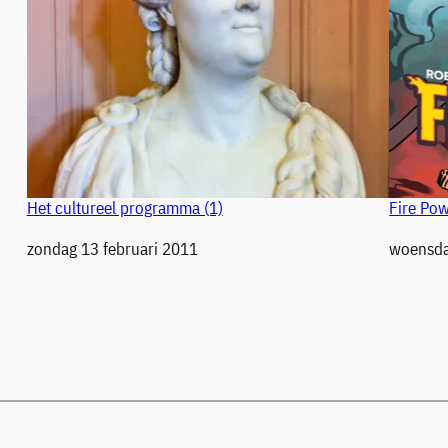
Het cultureel programma (1)
Fire Pow
Datum
zondag 13 februari 2011
Datum
woensda