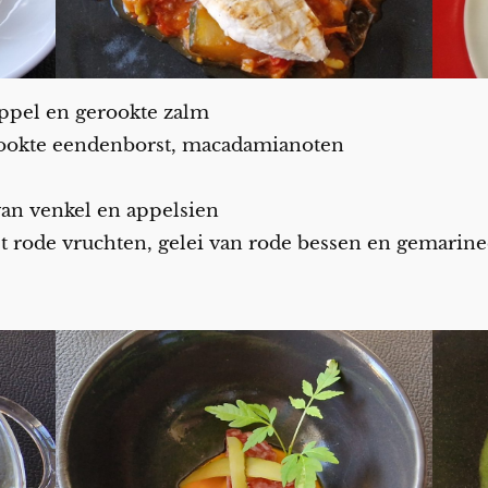
appel en gerookte zalm
rookte eendenborst, macadamianoten
 van venkel en appelsien
t rode vruchten, gelei van rode bessen en gemarin