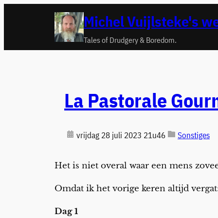
Ga
Michel Vuijlsteke's w
naar
de
Tales of Drudgery & Boredom.
inhoud
La Pastorale Gour
vrijdag 28 juli 2023 21u46
Sonstiges
Het is niet overal waar een mens zovee
Omdat ik het vorige keren altijd verg
Dag 1