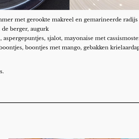
er met gerookte makreel en gemarineerde radijs
 de berger, augurk
s, aspergepuntjes, sjalot, mayonaise met cassismost
erboontjes, boontjes met mango, gebakken krielaard
s.