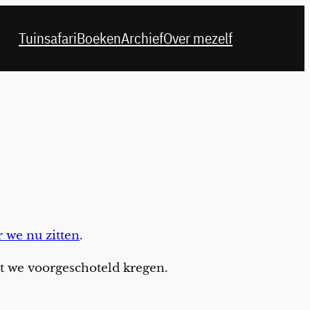
Tuinsafari
Boeken
Archief
Over mezelf
 we nu zitten
.
at we voorgeschoteld kregen.