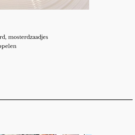
erd, mosterdzaadjes
appelen