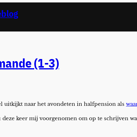
eblog
mande (1-3)
l uitkijkt naar het avondeten in halfpension als
waar
at: deze keer mij voorgenomen om op te schrijven w