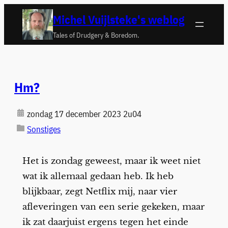
Ga
Michel Vuijlsteke's weblog
naar
Tales of Drudgery & Boredom.
de
inhoud
Hm?
zondag 17 december 2023 2u04
Sonstiges
Het is zondag geweest, maar ik weet niet
wat ik allemaal gedaan heb. Ik heb
blijkbaar, zegt Netflix mij, naar vier
afleveringen van een serie gekeken, maar
ik zat daarjuist ergens tegen het einde