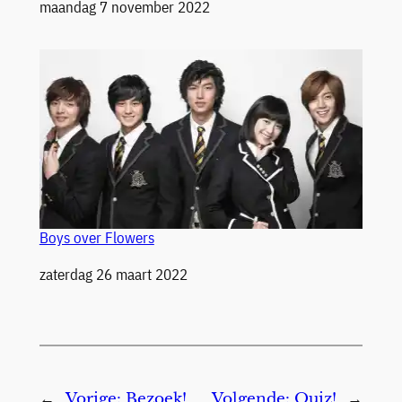
Datum
maandag 7 november 2022
Boys over Flowers
Datum
zaterdag 26 maart 2022
←
Vorige:
Bezoek!
Volgende:
Quiz!
→