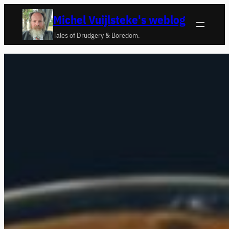
Ga
Michel Vuijlsteke's weblog
naar
Tales of Drudgery & Boredom.
de
inhoud