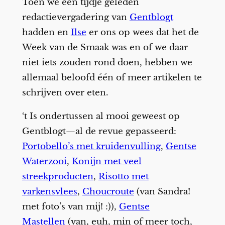
Toen we een tijdje geleden
redactievergadering van
Gentblogt
hadden en
Ilse
er ons op wees dat het de
Week van de Smaak was en of we daar
niet iets zouden rond doen, hebben we
allemaal beloofd één of meer artikelen te
schrijven over eten.
‘t Is ondertussen al mooi geweest op
Gentblogt—al de revue gepasseerd:
Portobello’s met kruidenvulling
,
Gentse
Waterzooi
,
Konijn met veel
streekproducten
,
Risotto met
varkensvlees
,
Choucroute
(van Sandra!
met foto’s van mij! :)),
Gentse
Mastellen
(van, euh, min of meer toch,