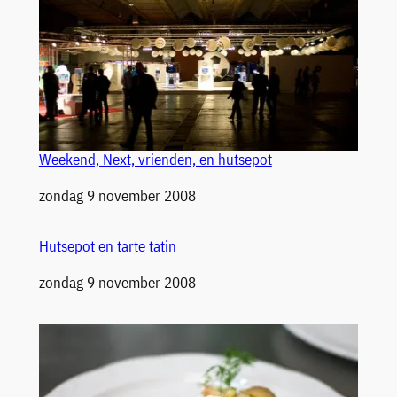
Weekend, Next, vrienden, en hutsepot
Datum
zondag 9 november 2008
Hutsepot en tarte tatin
Datum
zondag 9 november 2008