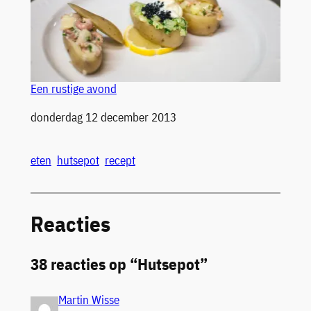
Een rustige avond
Datum
donderdag 12 december 2013
eten
hutsepot
recept
Reacties
38 reacties op “Hutsepot”
Martin Wisse