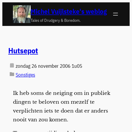
Ga
Michel Vuijlsteke's weblog
naar
Tales of Drudgery & Boredom.
de
inhoud
Hutsepot
zondag 26 november 2006 1u05
Sonstiges
Ik heb soms de neiging om in publiek
dingen te beloven om mezelf te
verplichten iets te doen dat er anders
nooit van zou komen.