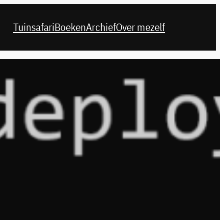
Tuinsafari
Boeken
Archief
Over mezelf