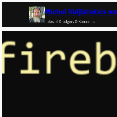
Ga
Michel Vuijlsteke's w
naar
de
Tales of Drudgery & Boredom.
inhoud