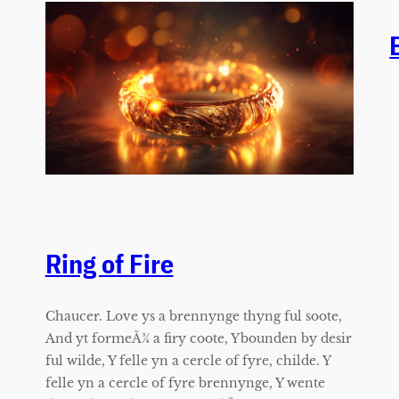
Ring of Fire
Chaucer. Love ys a brennynge thyng ful soote,
And yt formeÃ¾ a firy coote, Ybounden by desir
ful wilde, Y felle yn a cercle of fyre, childe. Y
felle yn a cercle of fyre brennynge, Y wente