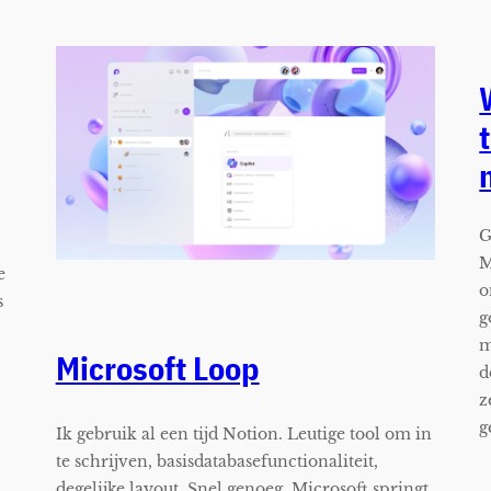
G
M
e
o
s
g
m
Microsoft Loop
d
z
g
Ik gebruik al een tijd Notion. Leutige tool om in
te schrijven, basisdatabasefunctionaliteit,
degelijke layout. Snel genoeg. Microsoft springt