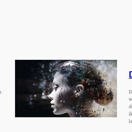
k
D
w
d
i
l