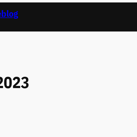
eblog
2023