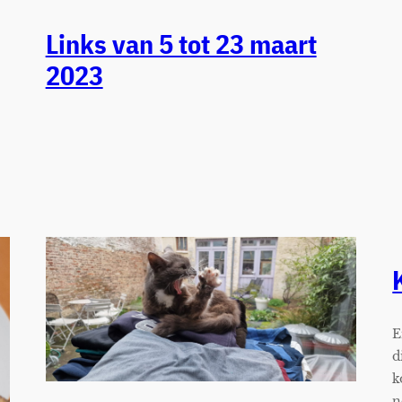
Links van 5 tot 23 maart
2023
E
d
k
n