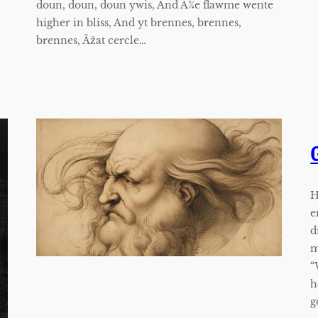
doun, doun, doun ywis, And Ã¾e flawme wente
higher in bliss, And yt brennes, brennes,
brennes, Ãžat cercle…
H
e
d
m
“
h
g