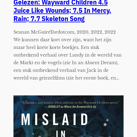
Gelezen: Wayward Children 4.5
Juice Like Wounds; 7.5 In Mercy,
Rain; 7.7 Skeleton Song
Seanan McGuireTordotcom, 2020, 2022, 2022
We kunnen daar kort over zijn, want het zijn
maar heel korte korte boekjes. Een stuk
ontbrekend verhaal over Lundy in de wereld van
de Markt en de vogels (zie In an Absent Dream),
een stuk ontbrekend verhaal van Jack in de
wereld van griezelfilms (zie het eerste boek, en…