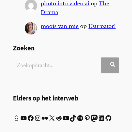
photo into video ai
op
The
Drama
moois van mie
op
Usurpator!
Zoeken
Elders op het interweb
Goodreads
YouTube
Facebook
Instagram
Flickr
X
Reddit
YouTube
TikTok
Spotify
Pinterest
Mastodon
LinkedIn
GitHub