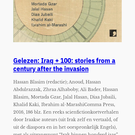
Gelezen: Iraq + 100: stories from a
century after the invasion
Hassan Blasim (redactie); Anoud, Hassan
Abdulrazzak, Zhraa Alhaboby, Ali Bader, Hassan
Blasim, Mortada Gzar, Jalal Hasan, Diaa Jubaili,
Khalid Kaki, Ibrahim al-MarashiComma Press,
2016, 186 blz. Een reeks scienfictionkortverhalen
door Iraakse auteurs (uit Irak zelf en vertaald, of
uit de diaspora en in het oorspronkelijk Engels),
met als uitgangspunt “Irak binnen honderd jaar”.