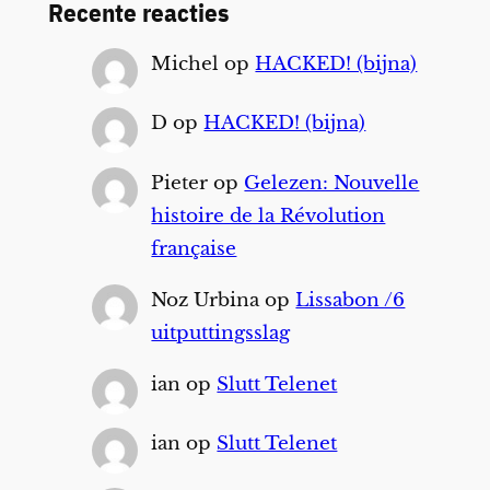
Recente reacties
Michel
op
HACKED! (bijna)
D
op
HACKED! (bijna)
Pieter
op
Gelezen: Nouvelle
histoire de la Révolution
française
Noz Urbina
op
Lissabon /6
uitputtingsslag
ian
op
Slutt Telenet
ian
op
Slutt Telenet