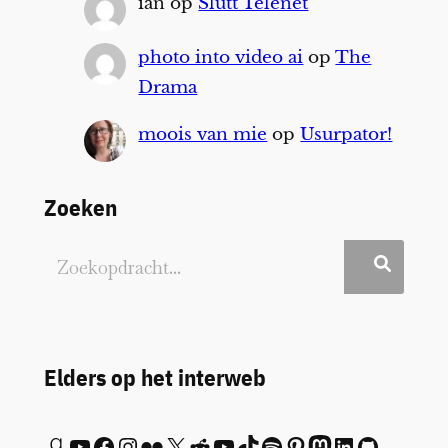
ian
op
Slutt Telenet
photo into video ai
op
The
Drama
moois van mie
op
Usurpator!
Zoeken
Elders op het interweb
Goodreads
YouTube
Facebook
Instagram
Flickr
X
Reddit
YouTube
TikTok
Spotify
Pinterest
Mastodon
LinkedIn
GitHub