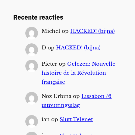
Recente reacties
Michel
op
HACKED! (bijna)
D
op
HACKED! (bijna)
Pieter
op
Gelezen: Nouvelle
histoire de la Révolution
française
Noz Urbina
op
Lissabon /6
uitputtingsslag
ian
op
Slutt Telenet