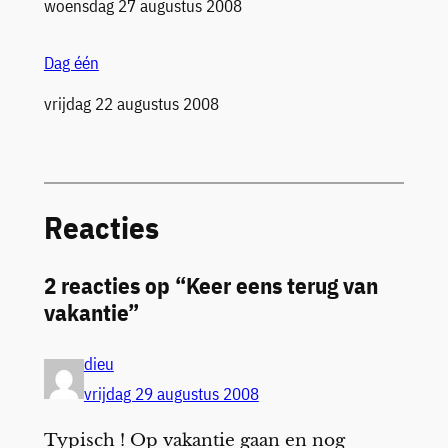
Datum
woensdag 27 augustus 2008
Dag één
Datum
vrijdag 22 augustus 2008
Reacties
2 reacties op “Keer eens terug van
vakantie”
dieu
vrijdag 29 augustus 2008
Typisch ! Op vakantie gaan en nog