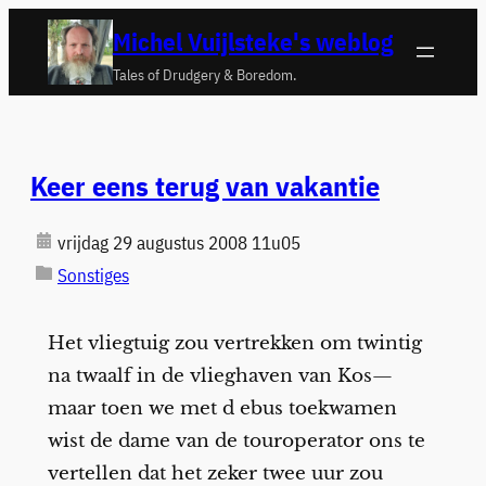
Ga
Michel Vuijlsteke's weblog
naar
Tales of Drudgery & Boredom.
de
inhoud
Keer eens terug van vakantie
vrijdag 29 augustus 2008 11u05
Sonstiges
Het vliegtuig zou vertrekken om twintig
na twaalf in de vlieghaven van Kos—
maar toen we met d ebus toekwamen
wist de dame van de touroperator ons te
vertellen dat het zeker twee uur zou