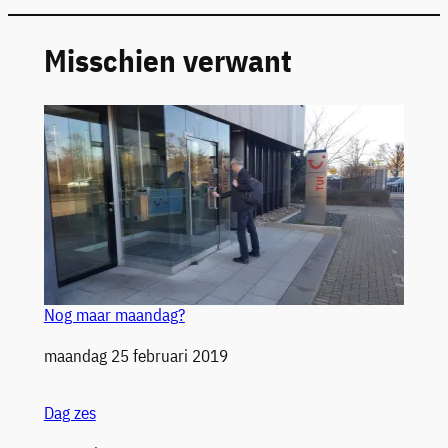
Misschien verwant
Nog maar maandag?
Datum
maandag 25 februari 2019
Dag zes