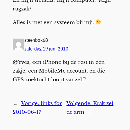
En mijn sleutels? Mijn computer? Mijn
rugzak?
Alles is met een systeem bij mij.
steenbok68
zaterdag 19 juni 2010
@Yves, een iPhone bij de rest in een
zakje, een MobileMe account, en die
GPS zoektocht loopt vanzelf!
←
Vorige:
links for
Volgende:
Krak zei
2010-06-17
de arm
→