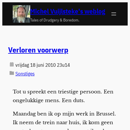
Ga
Michel Vuijlsteke's weblog
naar
Tales of Drudgery & Boredom.
de
inhoud
Verloren voorwerp
vrijdag 18 juni 2010 23u14
Sonstiges
Tot u spreekt een triestige persoon. Een
ongelukkige mens. Een duts.
Maandag ben ik op mijn werk in Brussel.
Ik neem de trein naar huis, ik kom geen