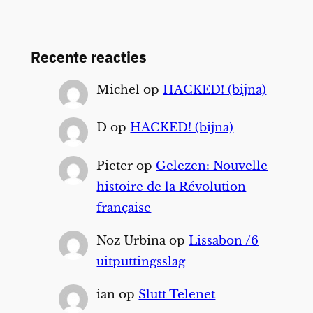
Recente reacties
Michel
op
HACKED! (bijna)
D
op
HACKED! (bijna)
Pieter
op
Gelezen: Nouvelle
histoire de la Révolution
française
Noz Urbina
op
Lissabon /6
uitputtingsslag
ian
op
Slutt Telenet