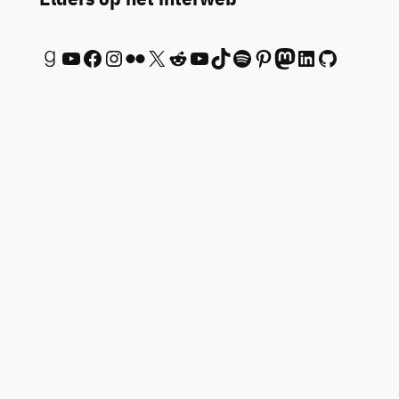
Goodreads
YouTube
Facebook
Instagram
Flickr
X
Reddit
YouTube
TikTok
Spotify
Pinterest
Mastodon
LinkedIn
GitHub