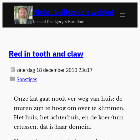
Ga
Michel Vuijlsteke's weblog
naar
Tales of Drudgery & Boredom.
de
inhoud
Red in tooth and claw
zaterdag 18 december 2010 23u17
Sonstiges
Onze kat gaat nooit ver weg van huis: de
muren zijn te hoog om over te klimmen.
Het huis, het achterhuis, en de koer/tuin
ertussen, dat is haar domein.