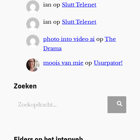
ian
op
Slutt Telenet
ian
op
Slutt Telenet
photo into video ai
op
The
Drama
moois van mie
op
Usurpator!
Zoeken
Elders op het interweb