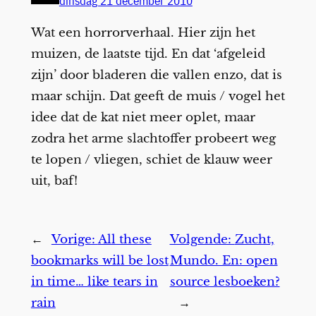
dinsdag 21 december 2010
Wat een horrorverhaal. Hier zijn het
muizen, de laatste tijd. En dat ‘afgeleid
zijn’ door bladeren die vallen enzo, dat is
maar schijn. Dat geeft de muis / vogel het
idee dat de kat niet meer oplet, maar
zodra het arme slachtoffer probeert weg
te lopen / vliegen, schiet de klauw weer
uit, baf!
←
Vorige:
All these
Volgende:
Zucht,
bookmarks will be lost
Mundo. En: open
in time… like tears in
source lesboeken?
rain
→