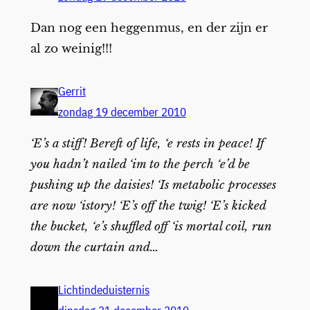
Dan nog een heggenmus, en der zijn er
al zo weinig!!!
Gerrit
zondag 19 december 2010
‘E’s a stiff! Bereft of life, ‘e rests in peace! If
you hadn’t nailed ‘im to the perch ‘e’d be
pushing up the daisies! ‘Is metabolic processes
are now ‘istory! ‘E’s off the twig! ‘E’s kicked
the bucket, ‘e’s shuffled off ‘is mortal coil, run
down the curtain and…
Lichtindeduisternis