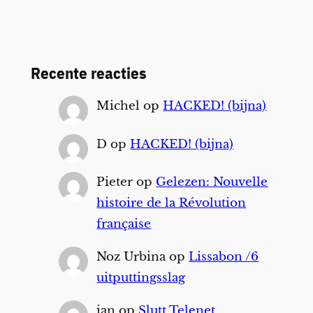
Recente reacties
Michel
op
HACKED! (bijna)
D
op
HACKED! (bijna)
Pieter
op
Gelezen: Nouvelle
histoire de la Révolution
française
Noz Urbina
op
Lissabon /6
uitputtingsslag
ian
op
Slutt Telenet