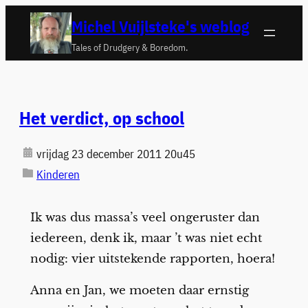
Ga
Michel Vuijlsteke's weblog
naar
Tales of Drudgery & Boredom.
de
inhoud
Het verdict, op school
vrijdag 23 december 2011 20u45
Kinderen
Ik was dus massa’s veel ongeruster dan
iedereen, denk ik, maar ’t was niet echt
nodig: vier uitstekende rapporten, hoera!
Anna en Jan, we moeten daar ernstig