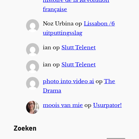
histoire de la Révolution
française
Noz Urbina
op
Lissabon /6
uitputtingsslag
ian
op
Slutt Telenet
ian
op
Slutt Telenet
photo into video ai
op
The
Drama
moois van mie
op
Usurpator!
Zoeken