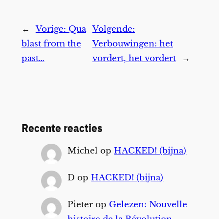
←
Vorige:
Qua
Volgende:
blast from the
Verbouwingen: het
past…
vordert, het vordert
→
Recente reacties
Michel
op
HACKED! (bijna)
D
op
HACKED! (bijna)
Pieter
op
Gelezen: Nouvelle