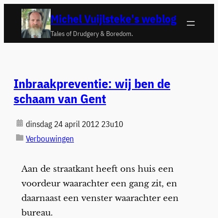
Ga
Michel Vuijlsteke's weblog
naar
Tales of Drudgery & Boredom.
de
inhoud
Inbraakpreventie: wij ben de
schaam van Gent
dinsdag 24 april 2012 23u10
Verbouwingen
Aan de straatkant heeft ons huis een
voordeur waarachter een gang zit, en
daarnaast een venster waarachter een
bureau.