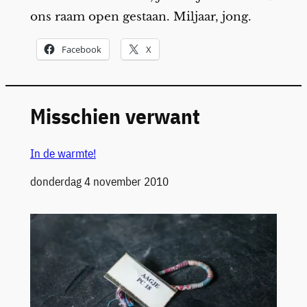
ons raam open gestaan. Miljaar, jong.
Facebook
X
Misschien verwant
In de warmte!
Datum
donderdag 4 november 2010