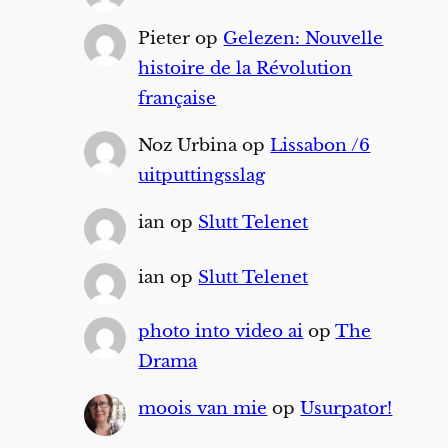
Pieter
op
Gelezen: Nouvelle
histoire de la Révolution
française
Noz Urbina
op
Lissabon /6
uitputtingsslag
ian
op
Slutt Telenet
ian
op
Slutt Telenet
photo into video ai
op
The
Drama
moois van mie
op
Usurpator!