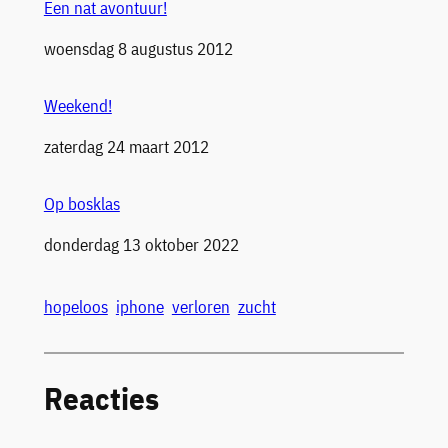
Een nat avontuur!
Datum
woensdag 8 augustus 2012
Weekend!
Datum
zaterdag 24 maart 2012
Op bosklas
Datum
donderdag 13 oktober 2022
hopeloos
iphone
verloren
zucht
Reacties