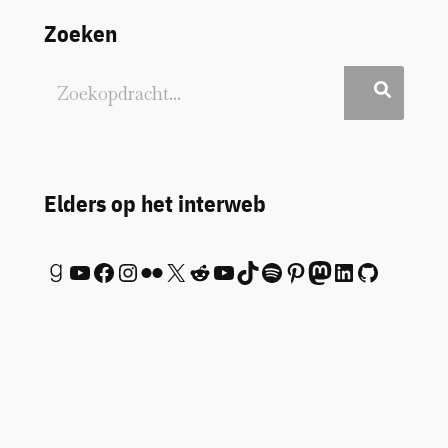
Zoeken
Elders op het interweb
Goodreads
YouTube
Facebook
Instagram
Flickr
X
Reddit
YouTube
TikTok
Spotify
Pinterest
Mastodon
LinkedIn
GitHub