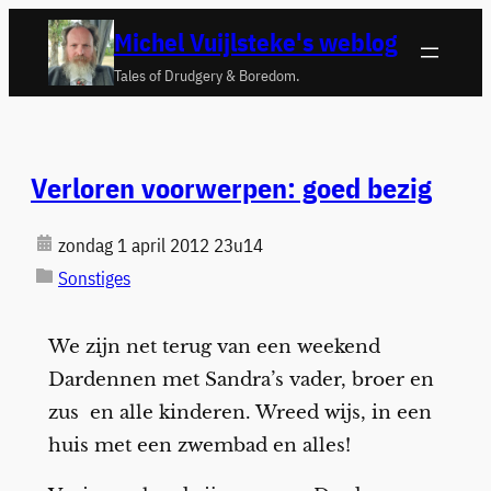
Ga
Michel Vuijlsteke's weblog
naar
Tales of Drudgery & Boredom.
de
inhoud
Verloren voorwerpen: goed bezig
zondag 1 april 2012 23u14
Sonstiges
We zijn net terug van een weekend
Dardennen met Sandra’s vader, broer en
zus en alle kinderen. Wreed wijs, in een
huis met een zwembad en alles!