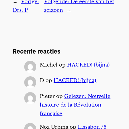
←
Vorige:
Volgende:
De eerste van het
Drs. P
seizoen
→
Recente reacties
Michel
op
HACKED! (bijna)
D
op
HACKED! (bijna)
Pieter
op
Gelezen: Nouvelle
histoire de la Révolution
française
Noz Urbina
op
Lissabon /6