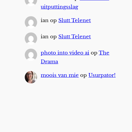
uitputtingsslag
ian
op
Slutt Telenet
ian
op
Slutt Telenet
photo into video ai
op
The
Drama
moois van mie
op
Usurpator!
Zoeken