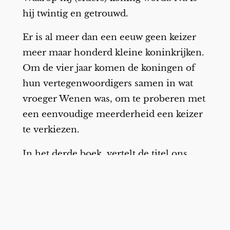
hij twintig en getrouwd.
Er is al meer dan een eeuw geen keizer
meer maar honderd kleine koninkrijken.
Om de vier jaar komen de koningen of
hun vertegenwoordigers samen in wat
vroeger Wenen was, om te proberen met
een eenvoudige meerderheid een keizer
te verkiezen.
In het derde boek, vertelt de titel ons,
wordt Jorg keizer — of probeert hij het
toch te worden.
Opnieuw
verhalen in verhalen, en we
komen
opnieuw
meer te weten over