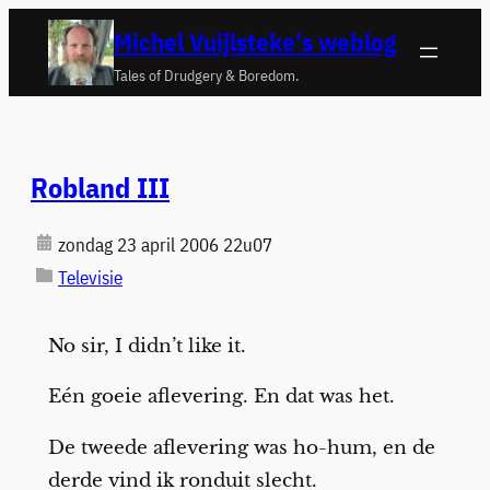
Ga
Michel Vuijlsteke's weblog
naar
Tales of Drudgery & Boredom.
de
inhoud
Robland III
zondag 23 april 2006 22u07
Televisie
No sir, I didn’t like it.
Eén goeie aflevering. En dat was het.
De tweede aflevering was ho-hum, en de
derde vind ik ronduit slecht.