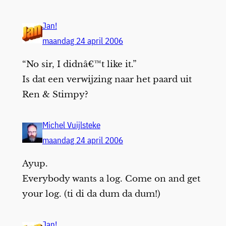
Jan!
maandag 24 april 2006
“No sir, I didnâ€™t like it.”
Is dat een verwijzing naar het paard uit
Ren & Stimpy?
Michel Vuijlsteke
maandag 24 april 2006
Ayup.
Everybody wants a log. Come on and get
your log. (ti di da dum da dum!)
Jan!