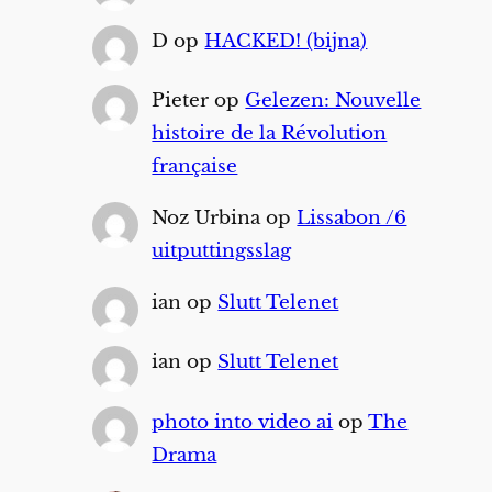
D
op
HACKED! (bijna)
Pieter
op
Gelezen: Nouvelle
histoire de la Révolution
française
Noz Urbina
op
Lissabon /6
uitputtingsslag
ian
op
Slutt Telenet
ian
op
Slutt Telenet
photo into video ai
op
The
Drama