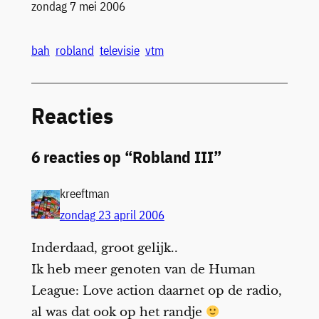
Datum
zondag 7 mei 2006
bah
robland
televisie
vtm
Reacties
6 reacties op “Robland III”
kreeftman
zondag 23 april 2006
Inderdaad, groot gelijk..
Ik heb meer genoten van de Human
League: Love action daarnet op de radio,
al was dat ook op het randje