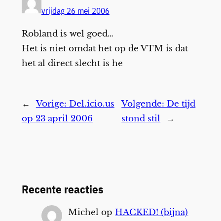
vrijdag 26 mei 2006
Robland is wel goed…
Het is niet omdat het op de VTM is dat
het al direct slecht is he
←
Vorige:
Del.icio.us
Volgende:
De tijd
op 23 april 2006
stond stil
→
Recente reacties
Michel
op
HACKED! (bijna)