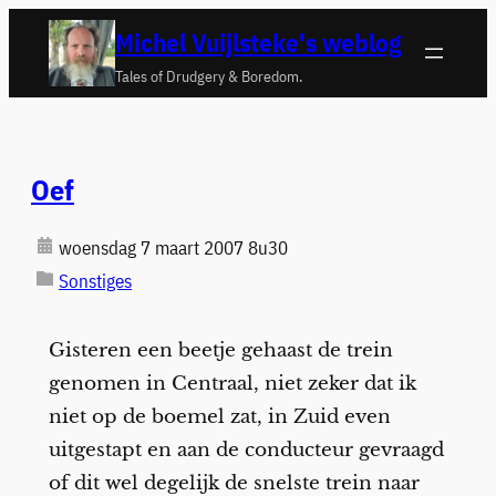
Ga
Michel Vuijlsteke's weblog
naar
Tales of Drudgery & Boredom.
de
inhoud
Oef
woensdag 7 maart 2007 8u30
Sonstiges
Gisteren een beetje gehaast de trein
genomen in Centraal, niet zeker dat ik
niet op de boemel zat, in Zuid even
uitgestapt en aan de conducteur gevraagd
of dit wel degelijk de snelste trein naar