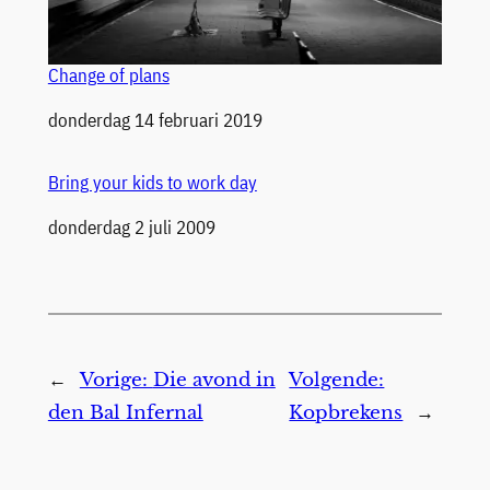
Change of plans
Datum
donderdag 14 februari 2019
Bring your kids to work day
Datum
donderdag 2 juli 2009
←
Vorige:
Die avond in
Volgende:
den Bal Infernal
Kopbrekens
→