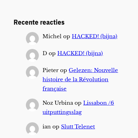
Recente reacties
Michel
op
HACKED! (bijna)
D
op
HACKED! (bijna)
Pieter
op
Gelezen: Nouvelle
histoire de la Révolution
française
Noz Urbina
op
Lissabon /6
uitputtingsslag
ian
op
Slutt Telenet