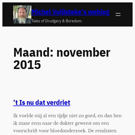
Ga
Michel Vuijlsteke's weblog
naar
Tales of Drudgery & Boredom.
de
inhoud
Maand:
november
2015
’t Is nu dat verdriet
Ik voelde mij al een tijdje niet zo goed, en dan ben
ik maar eens naar de dokter geweest om een
voorschrift voor bloedonderzoek. De resultaten