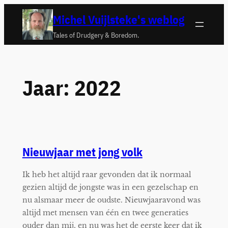
Ga
Michel Vuijlsteke's weblog
naar
Tales of Drudgery & Boredom.
de
inhoud
Jaar:
2022
Nieuwjaar met jong volk
Ik heb het altijd raar gevonden dat ik normaal
gezien altijd de jongste was in een gezelschap en
nu alsmaar meer de oudste. Nieuwjaaravond was
altijd met mensen van één en twee generaties
ouder dan mij, en nu was het de eerste keer dat ik